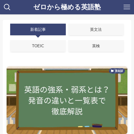
ゼロから極める英語塾
新着記事
英文法
TOEIC
英検
英会話