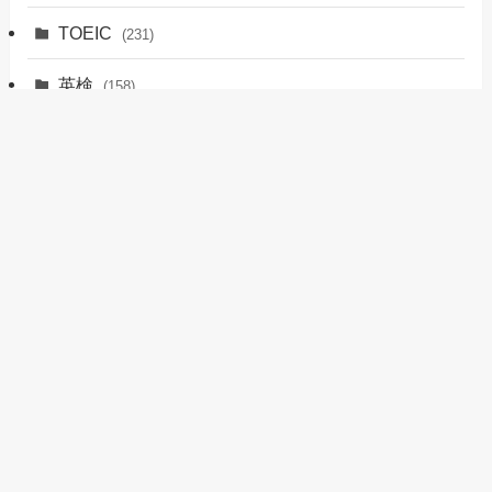
TOEIC
(231)
英検
(158)
英会話
(70)
留学
(12)
おすすめサービス
(17)
英語ノウハウ
(6)
その他
(1)